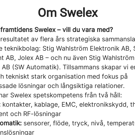
Om Swelex
 framtidens Swelex – vill du vara med?
resultatet av flera års strategiska sammansl
e teknikbolag: Stig Wahlström Elektronik AB,
 AB, Jolex AB – och nu även Stig Wahlström
 AB (SW Automatik). Tillsammans skapar vi 
ch tekniskt stark organisation med fokus på
ade lösningar och långsiktiga relationer.
enar Swelex spetskompetens från två håll:
:
kontakter, kablage, EMC, elektronikskydd, t
nt och RF-lösningar
omatik:
sensorer, flöde, tryck, nivå, tempera
nslösningar