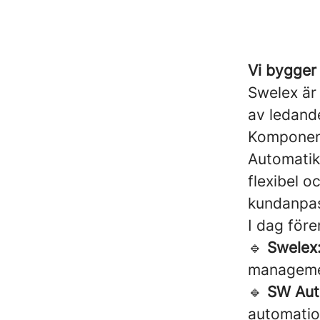
Vi bygger
Swelex är 
av ledand
Komponent
Automatik
flexibel o
kundanpass
I dag för
🔹
Swelex
manageme
🔹
SW Aut
automatio