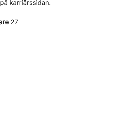
 på karriärssidan.
are
27