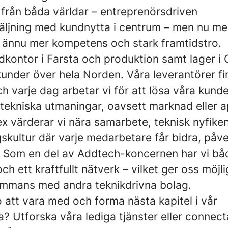
 från båda världar – entreprenörsdriven
säljning med kundnytta i centrum – men nu me
, ännu mer kompetens och stark framtidstro.
kontor i Farsta och produktion samt lager i 
kunder över hela Norden. Våra leverantörer fi
ch varje dag arbetar vi för att lösa våra kund
tekniska utmaningar, oavsett marknad eller ap
x värderar vi nära samarbete, teknisk nyfike
skultur där varje medarbetare får bidra, påv
. Som en del av Addtech-koncernen har vi bå
 och ett kraftfullt nätverk – vilket ger oss möjl
sammans med andra teknikdrivna bolag.
 att vara med och forma nästa kapitel i vår
sa? Utforska våra lediga tjänster eller conne