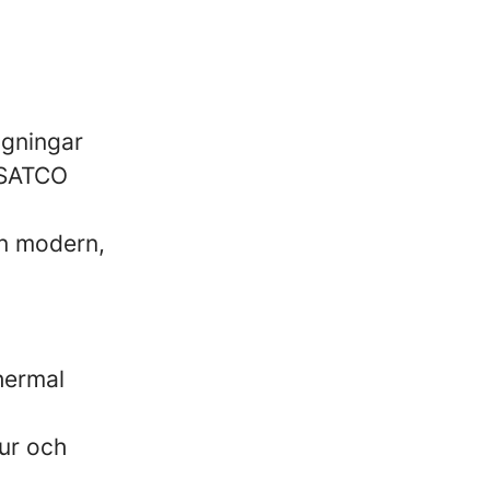
agningar
 SATCO
en modern,
hermal
tur och