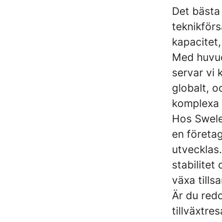
Det bästa
teknikför
kapacitet
Med huvud
servar vi 
globalt, o
komplexa 
Hos Swele
en företag
utvecklas
stabilitet
växa till
Är du redo
tillväxtre