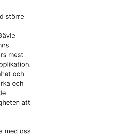
d större
Gävle
nns
ers mest
plikation.
nhet och
erka och
de
igheten att
cta med oss