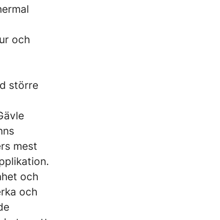
hermal
tur och
d större
Gävle
nns
ers mest
plikation.
nhet och
erka och
de