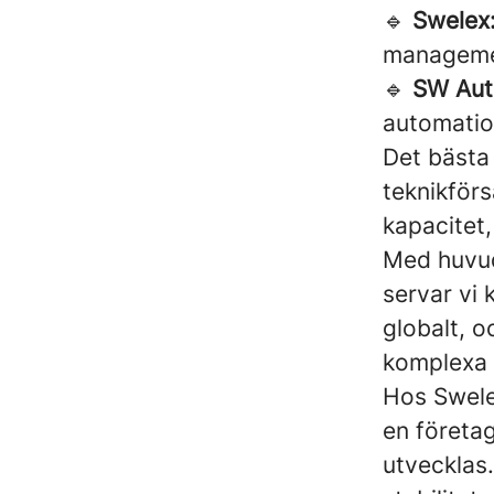
🔹
Swelex
manageme
🔹
SW Aut
automatio
Det bästa
teknikför
kapacitet
Med huvud
servar vi 
globalt, o
komplexa 
Hos Swele
en företag
utvecklas