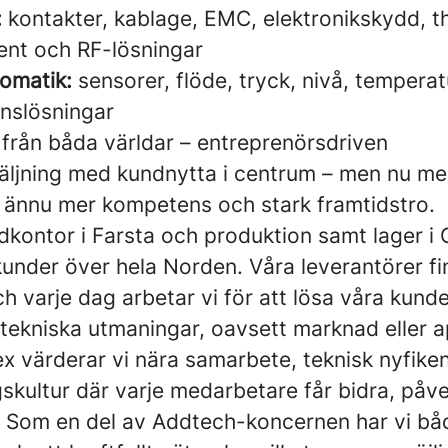
:
kontakter, kablage, EMC, elektronikskydd, t
nt och RF-lösningar
omatik:
sensorer, flöde, tryck, nivå, tempera
nslösningar
 från båda världar – entreprenörsdriven
säljning med kundnytta i centrum – men nu me
, ännu mer kompetens och stark framtidstro.
kontor i Farsta och produktion samt lager i 
kunder över hela Norden. Våra leverantörer fi
ch varje dag arbetar vi för att lösa våra kund
tekniska utmaningar, oavsett marknad eller ap
x värderar vi nära samarbete, teknisk nyfike
skultur där varje medarbetare får bidra, påv
. Som en del av Addtech-koncernen har vi bå