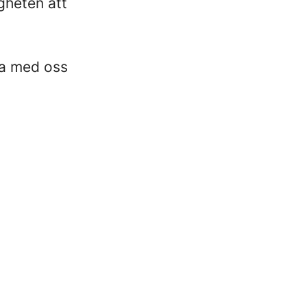
igheten att
cta med oss