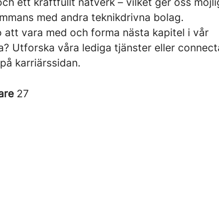
 och ett kraftfullt nätverk – vilket ger oss möjl
sammans med andra teknikdrivna bolag.
 att vara med och forma nästa kapitel i vår
sa? Utforska våra lediga tjänster eller conne
 på karriärssidan.
are
27