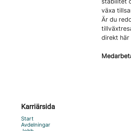
stabilitet
växa till
Är du redo
tillväxtre
direkt här
Medarbet
Karriärsida
Start
Avdelningar
Jobb