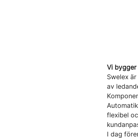
Vi bygger
Swelex är 
av ledand
Komponent
Automatik
flexibel o
kundanpass
I dag för