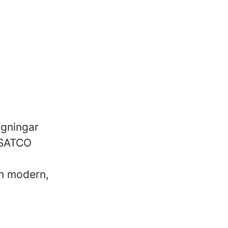
agningar
 SATCO
en modern,