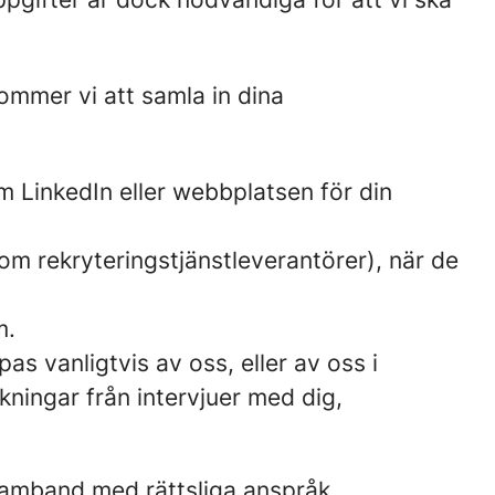
ommer vi att samla in dina
m LinkedIn eller webbplatsen för din
som rekryteringstjänstleverantörer), när de
m.
s vanligtvis av oss, eller av oss i
ningar från intervjuer med dig,
 samband med rättsliga anspråk.