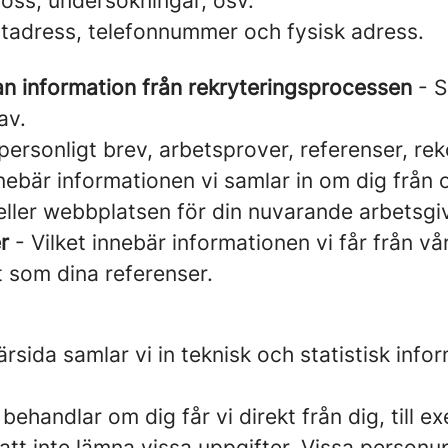
s oss, undersökningar, osv.
tadress, telefonnummer och fysisk adress.
an information från rekryteringsprocessen
- S
av.
personligt brev, arbetsprover, referenser, r
nebär informationen vi samlar in om dig från of
eller webbplatsen för din nuvarande arbetsgi
r
- Vilket innebär informationen vi får från vå
at som dina referenser.
sida samlar vi in teknisk och statistisk info
 behandlar om dig får vi direkt från dig, till
lja att inte lämna vissa uppgifter. Vissa perso