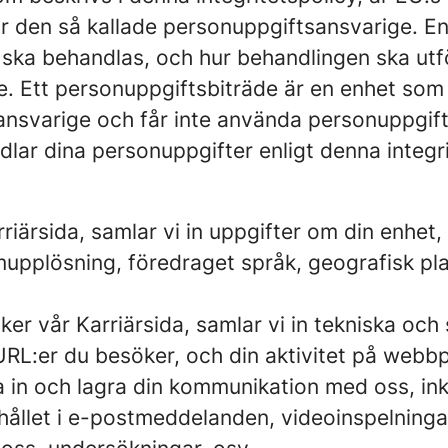
för den så kallade personuppgiftsansvarige. 
r ska behandlas, och hur behandlingen ska ut
de. Ett personuppgiftsbiträde är en enhet so
sansvarige och får inte använda personuppgif
lar dina personuppgifter enligt denna integri
iärsida, samlar vi in uppgifter om din enhe
rmupplösning, föredraget språk, geografisk pl
r vår Karriärsida, samlar vi in tekniska och
RL:er du besöker, och din aktivitet på webbp
 in och lagra din kommunikation med oss, ink
hållet i e-postmeddelanden, videoinspelninga