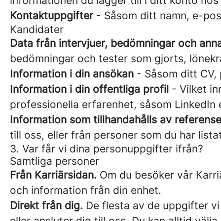
informationen du lägger till i ditt konto ho
Kontaktuppgifter
- Såsom ditt namn, e-pos
Kandidater
Data från intervjuer, bedömningar och ann
bedömningar och tester som gjorts, lönekr
Information i din ansökan
- Såsom ditt CV, 
Information i din offentliga profil
- Vilket in
professionella erfarenhet, såsom LinkedIn 
Information som tillhandahålls av referense
till oss, eller från personer som du har list
3. Var får vi dina personuppgifter ifrån?
Samtliga personer
Från Karriärsidan.
Om du besöker vår Karriär
och information från din enhet.
Direkt från dig.
De flesta av de uppgifter vi
eller ansluter dig till oss. Du kan alltid vä