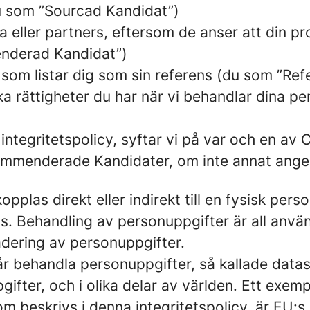
du som ”Sourcad Kandidat”)
a eller partners, eftersom de anser att din pro
enderad Kandidat”)
 som listar dig som sin referens (du som ”Ref
ka rättigheter du har när vi behandlar dina p
integritetspolicy, syftar vi på var och en a
ommenderade Kandidater, om inte annat ange
opplas direkt eller indirekt till en fysisk pe
. Behandling av personuppgifter är all anvä
adering av personuppgifter.
får behandla personuppgifter, så kallade data
gifter, och i olika delar av världen. Ett exem
m beskrivs i denna integritetspolicy, är EU: