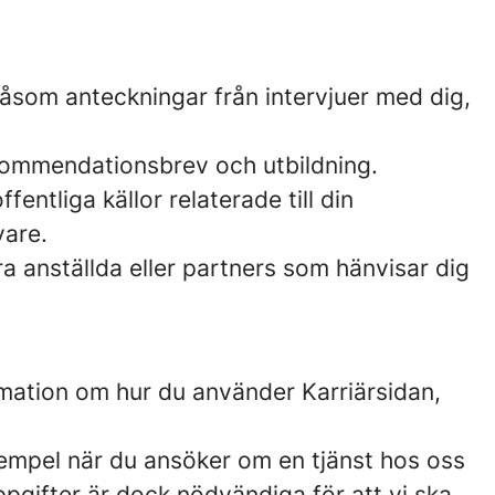
åsom anteckningar från intervjuer med dig,
ekommendationsbrev och utbildning.
fentliga källor relaterade till din
vare.
ra anställda eller partners som hänvisar dig
rmation om hur du använder Karriärsidan,
 exempel när du ansöker om en tjänst hos oss
nuppgifter är dock nödvändiga för att vi ska