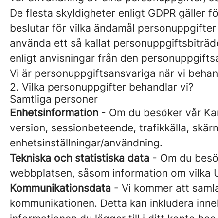
De flesta skyldigheter enligt GDPR gäller 
beslutar för vilka ändamål personuppgifte
använda ett så kallat personuppgiftsbiträ
enligt anvisningar från den personuppgift
Vi är personuppgiftsansvariga när vi behand
2. Vilka personuppgifter behandlar vi?
Samtliga personer
Enhetsinformation
- Om du besöker vår Karr
version, sessionbeteende, trafikkälla, skä
enhetsinställningar/användning.
Tekniska och statistiska data
- Om du besöke
webbplatsen, såsom information om vilka U
Kommunikationsdata
- Vi kommer att samla
kommunikationen. Detta kan inkludera inne