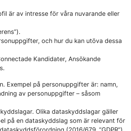
fil är av intresse för våra nuvarande eller
erens”).
ersonuppgifter, och hur du kan utöva dessa
v Connectade Kandidater, Ansökande
s.
rson. Exempel på personuppgifter är: namn,
ndning av personuppgifter – såsom
skyddslagar. Olika dataskyddslagar gäller
pel på en dataskyddslag som är relevant för
s dataskyddsförordning (2016/679, ”GDPR”).